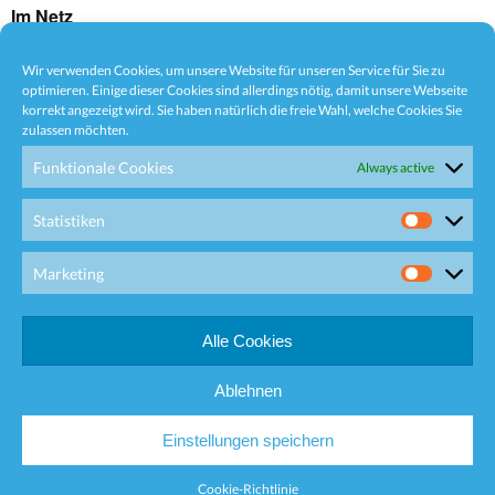
Im Netz
Facebook
Behance Network
WordPress
Wir verwenden Cookies, um unsere Website für unseren Service für Sie zu
optimieren. Einige dieser Cookies sind allerdings nötig, damit unsere Webseite
korrekt angezeigt wird. Sie haben natürlich die freie Wahl, welche Cookies Sie
zulassen möchten.
Funktionale Cookies
Always active
CrefoZert Bonitätszertifikat
Statistiken
Statisti
Marketing
Marketi
Alle Cookies
Ablehnen
© 2026
Timberfarm
Proudly powered by
WordPress.
Theme: Moka by
Elmastudio
Einstellungen speichern
Cookie-Richtlinie