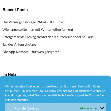
Recent Posts
Die Vermögensanlage PANARUBBER 20
Wie lange sollte man mit Winterreifen fahren?
Erfolgsrezept: GloReg richtet den Kautschukhandel neu aus
Tag des Artenschutzes
Die App Komoot – für wen geeignet?
Im Netz
Wir verwenden Cookies, um unsere Website für unseren Service für Sie zu
Facebook
Behance Network
WordPress
optimieren. Einige dieser Cookies sind allerdings nötig, damit unsere Webseite
korrekt angezeigt wird. Sie haben natürlich die freie Wahl, welche Cookies Sie
zulassen möchten.
Funktionale Cookies
Always active