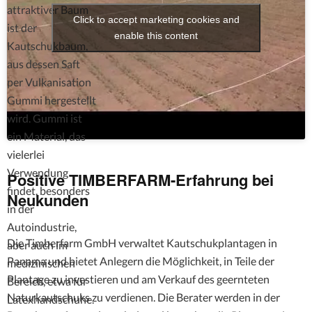
attraktiver Baum
Click to accept marketing cookies and
ist der
enable this content
Kautschukbaum,
aus dessen Saft
per Vulkanisation
Gummi hergestellt
wird. Gummi ist
ein Material, das
vielerlei
Verwendung
Positive TIMBERFARM-Erfahrung bei
findet, besonders
Neukunden
in der
Autoindustrie,
Die Timberfarm GmbH verwaltet Kautschukplantagen in
aber auch im
Panama und bietet Anlegern die Möglichkeit, in Teile der
medizinischen
Plantage zu investieren und am Verkauf des geernteten
Bereich, etwa für
Naturkautschuks zu verdienen. Die Berater werden in der
Latexhandschuhe.