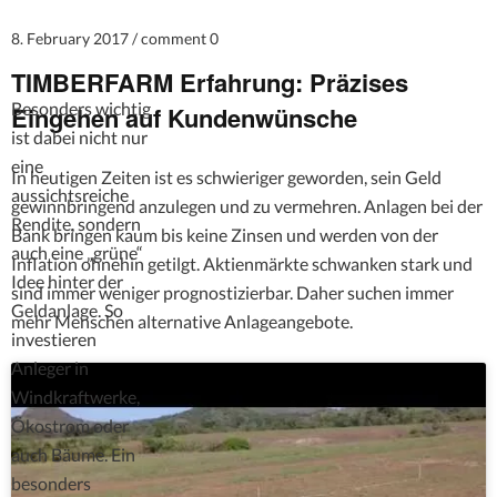
8. February 2017
comment 0
TIMBERFARM Erfahrung: Präzises
Besonders wichtig
Eingehen auf Kundenwünsche
ist dabei nicht nur
eine
In heutigen Zeiten ist es schwieriger geworden, sein Geld
aussichtsreiche
gewinnbringend anzulegen und zu vermehren. Anlagen bei der
Rendite, sondern
Bank bringen kaum bis keine Zinsen und werden von der
auch eine „grüne“
Inflation ohnehin getilgt. Aktienmärkte schwanken stark und
Idee hinter der
sind immer weniger prognostizierbar. Daher suchen immer
Geldanlage. So
mehr Menschen alternative Anlageangebote.
investieren
Anleger in
Windkraftwerke,
Ökostrom oder
auch Bäume. Ein
besonders